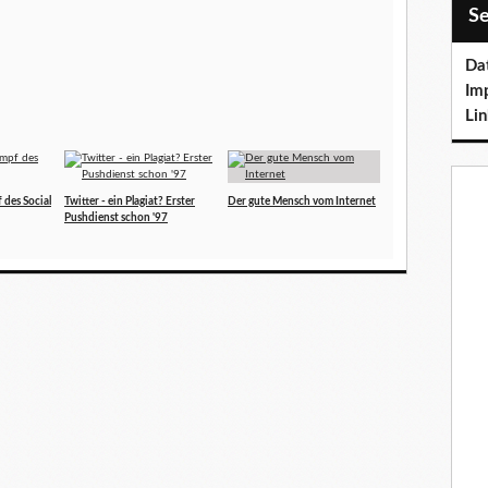
S
Da
Im
Lin
 des Social
Twitter - ein Plagiat? Erster
Der gute Mensch vom Internet
Pushdienst schon '97